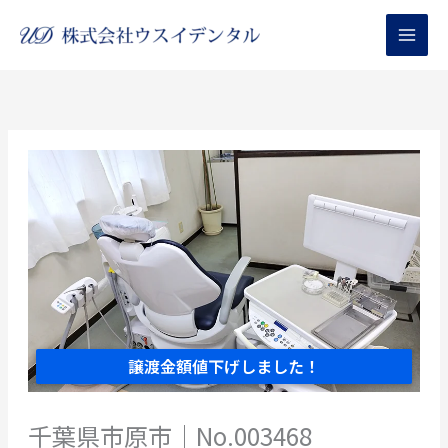
内
容
を
ス
キ
ッ
プ
譲渡金額値下げしました！
千葉県市原市｜No.003468