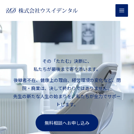
内
容
を
ス
キ
ッ
プ
その「たたむ」決断に、
私たちが最後まで寄り添います。
後継者不在、健康上の理由、経営環境の変化など、閉
院・廃業は、決して終わりではありません。
先生の新たな人生の始まりを、私たちが全力でサポー
トします。
無料相談へお申し込み