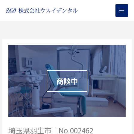
内
容
を
ス
キ
ッ
プ
埼玉県羽生市｜No.002462