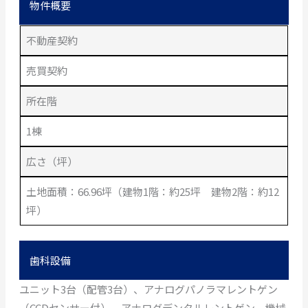
物件概要
不動産契約
売買契約
所在階
1棟
広さ（坪）
土地面積：66.96坪（建物1階：約25坪 建物2階：約12
坪）
歯科設備
ユニット3台（配管3台）、アナログパノラマレントゲン
（CCDセンサー付）、アナログデンタルレントゲン、機械