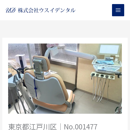
内
容
を
ス
キ
ッ
プ
東京都江戸川区｜No.001477