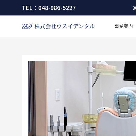
内
TEL：048-986-5227
容
を
事業案内
ス
キ
ッ
プ