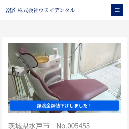
内
容
を
ス
キ
ッ
プ
譲渡金額値下げしました！
茨城県水戸市｜No.005455