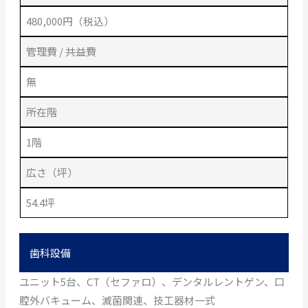
480,000円（税込）
管理費 / 共益費
無
所在階
1階
広さ（坪）
54.4坪
歯科設備
ユニット5台、CT（セファロ）、デンタルレントゲン、口
腔外バキューム、滅菌関連、技工器材一式