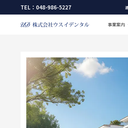
内
TEL：048-986-5227
容
を
事業案内
ス
キ
ッ
プ