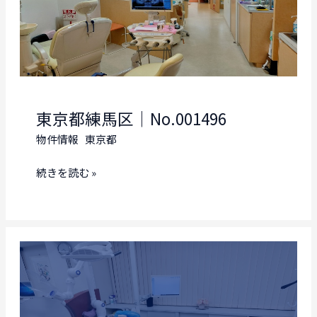
東京都練馬区｜No.001496
物件情報
東京都
東
続きを読む »
京
都
練
馬
区
｜
No.001496