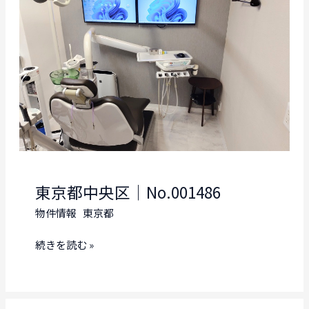
区
｜
No.001487
東京都中央区｜No.001486
物件情報
東京都
東
続きを読む »
京
都
中