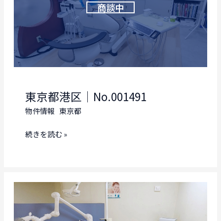
東京都港区｜No.001491
物件情報
東京都
東
続きを読む »
京
都
港
区
｜
No.001491