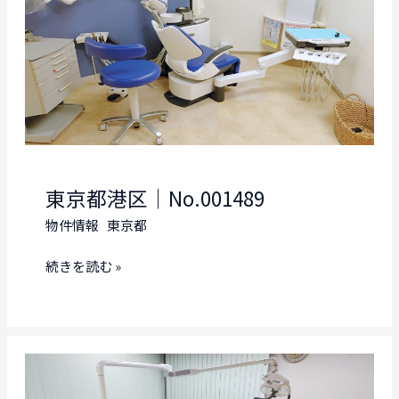
東京都港区｜No.001489
物件情報
東京都
東
続きを読む »
京
都
港
区
｜