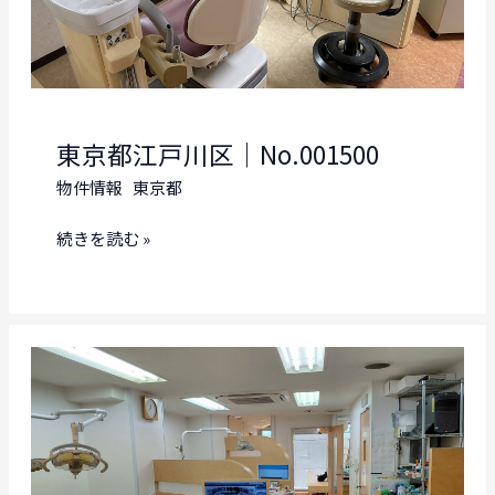
東京都江戸川区｜No.001500
物件情報
東京都
東
続きを読む »
京
都
江
戸
川
区
｜
No.001500