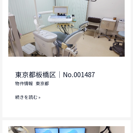
No.001489
東京都板橋区｜No.001487
物件情報
東京都
東
続きを読む »
京
都
板
橋