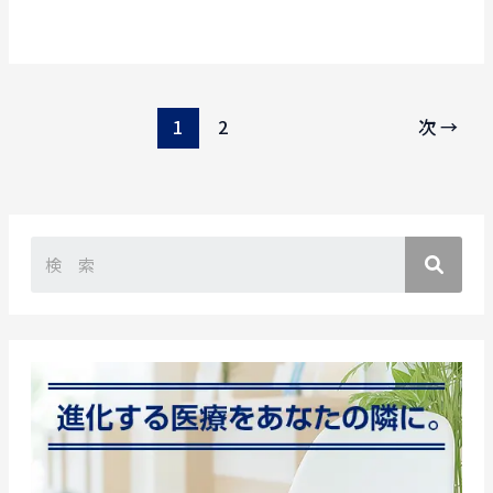
京
都
町
田
1
2
次
→
市
｜
No.001473