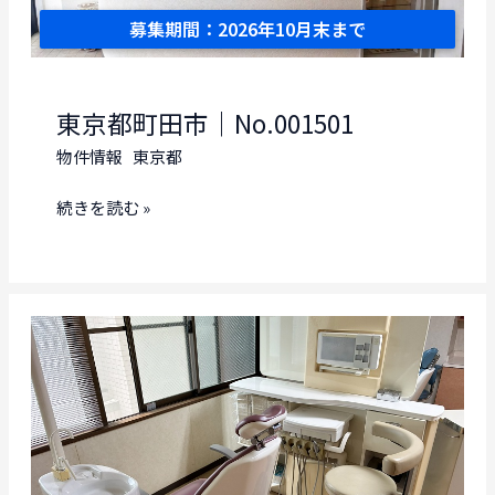
募集期間：2026年10月末まで
東京都町田市｜No.001501
物件情報
東京都
東
続きを読む »
京
都
町
田
市
｜
No.001501