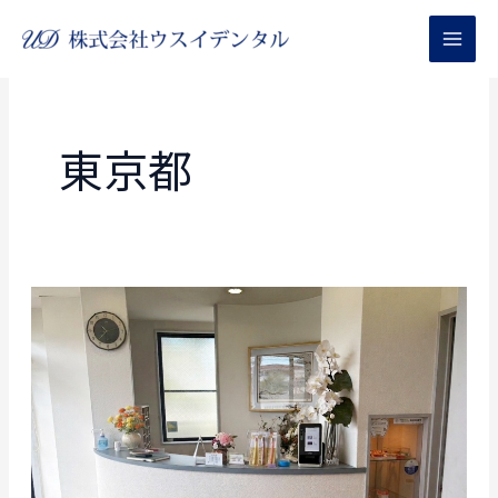
内
容
を
ス
キ
東京都
ッ
プ