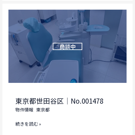
江
戸
川
区
｜
No.001477
東京都世田谷区｜No.001478
物件情報
東京都
東
続きを読む »
京