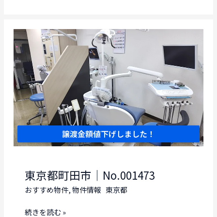
都
世
田
谷
区
｜
No.001478
譲渡金額値下げしました！
東京都町田市｜No.001473
おすすめ物件
,
物件情報
東京都
東
続きを読む »