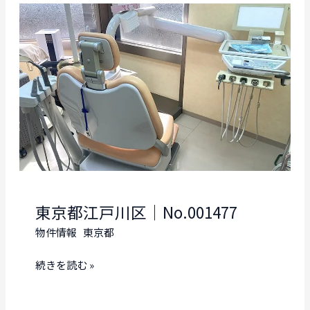
央
区
｜
No.001486
東京都江戸川区｜No.001477
物件情報
東京都
東
続きを読む »
京
都